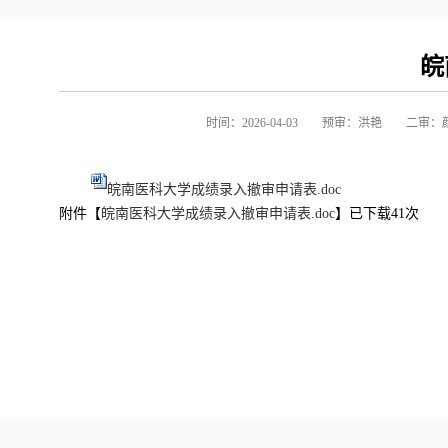
皖
时间：2026-04-03
预审：洪艳
二审：
皖南医科大学成绩录入撤审申请表.doc
附件【
皖南医科大学成绩录入撤审申请表.doc
】已下载
41
次