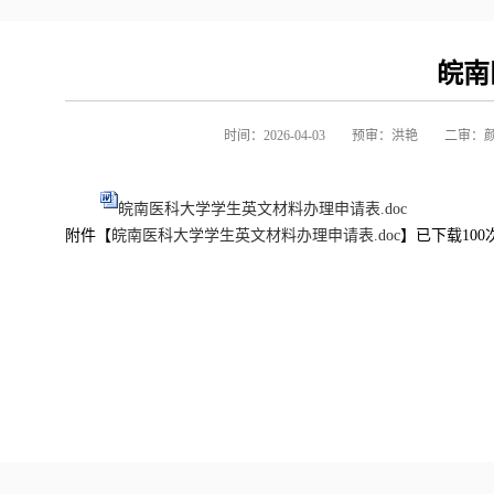
皖南
时间：2026-04-03
预审：洪艳
二审：
皖南医科大学学生英文材料办理申请表.doc
附件【
皖南医科大学学生英文材料办理申请表.doc
】已下载
100