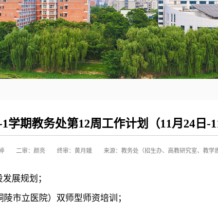
026-1学期教务处第12周工作计划（11月24日-
婷
二审：颜亮
终审：黄月娥
来源：教务处（招生办、高教研究室、教学
建设发展规划；
（铜陵市立医院）双师型师资培训；